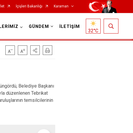
let
İçişleri Bakanlığı
Karaman
LERİMİZ
GÜNDEM
İLETİŞİM
32
°C
üngördü, Belediye Başkanı
yla düzenlenen Tebrikat
uluşlarının temsilcilerinin