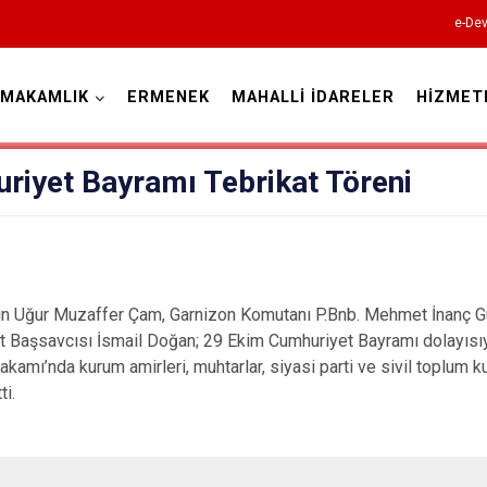
e-Dev
YMAKAMLIK
ERMENEK
MAHALLİ İDARELER
HİZMET
Karaman
riyet Bayramı Tebrikat Töreni
 Uğur Muzaffer Çam, Garnizon Komutanı P.Bnb. Mehmet İnanç G
 Başsavcısı İsmail Doğan; 29 Ekim Cumhuriyet Bayramı dolayısı
mı’nda kurum amirleri, muhtarlar, siyasi parti ve sivil toplum kur
Ayrancı
ti.
Başyayla
Ermenek