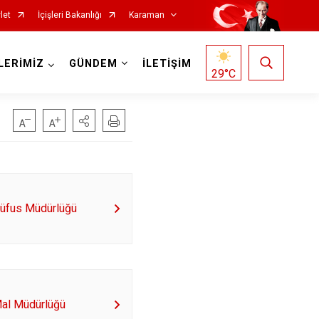
let
İçişleri Bakanlığı
Karaman
LERİMİZ
GÜNDEM
İLETİŞİM
29
°C
Nüfus Müdürlüğü
Mal Müdürlüğü