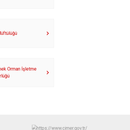
kir
Müftülüğü
ek Orman İşletme
rlüğü