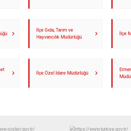
Kazımkarabe
Sarıveliler
İlçe Gıda, Tarım ve
lüğü
İlçe 
Hayvancılık Müdürlüğü
et
Ermen
İlçe Özel İdare Müdürlüğü
Müdü