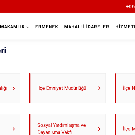
e-Dev
YMAKAMLIK
ERMENEK
MAHALLİ İDARELER
HİZMET
Karaman
ri
lığı
İlçe Emniyet Müdürlüğü
İlçe 
Ayrancı
Başyayla
Sosyal Yardımlaşma ve
Ermenek
İlçe 
Dayanışma Vakfı