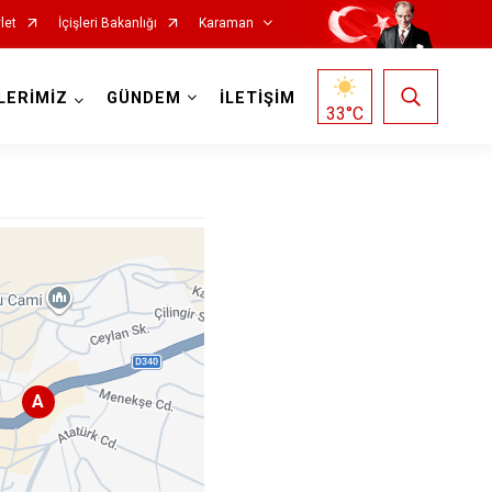
let
İçişleri Bakanlığı
Karaman
LERİMİZ
GÜNDEM
İLETİŞİM
33
°C
A