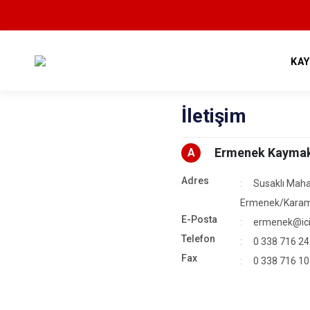
KA
İletişim
Ermenek Kaymak
A
Adres
Susaklı Maha
Ermenek/Kara
E-Posta
ermenek@icis
Telefon
0 338 716 24
Fax
0 338 716 10