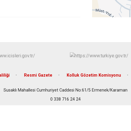
Kazımkarabe
Sarıveliler
iliği
Resmi Gazete
Kolluk Gözetim Komisyonu
Susaklı Mahallesi Cumhuriyet Caddesi No:61/5 Ermenek/Karaman
0 338 716 24 24