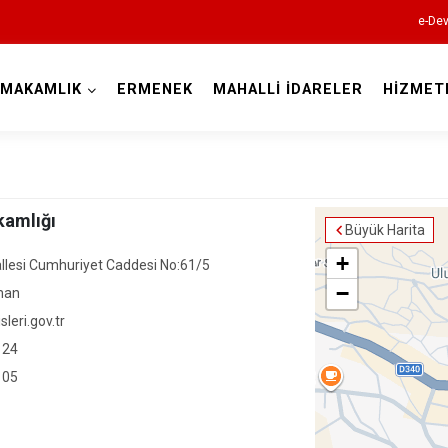
e-Dev
YMAKAMLIK
ERMENEK
MAHALLİ İDARELER
HİZMET
Karaman
amlığı
Büyük Harita
+
llesi Cumhuriyet Caddesi No:61/5
−
man
leri.gov.tr
Ayrancı
 24
 05
Başyayla
Ermenek