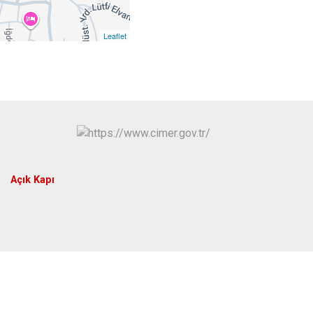
kir
Leaflet
Açık Kapı