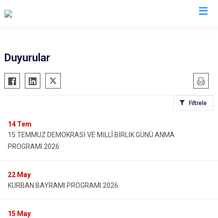
Karaman
Duyurular
Ayrancı
Başyayla
Filtrele
Ermenek
Kazımkarabekir
14
Tem
15 TEMMUZ DEMOKRASİ VE MİLLÎ BİRLİK GÜNÜ ANMA
Sarıveliler
PROGRAMI 2026
22
May
KURBAN BAYRAMI PROGRAMI 2026
15
May