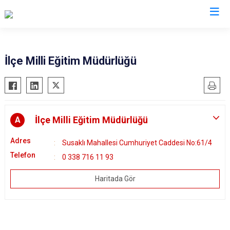
Karaman
İlçe Milli Eğitim Müdürlüğü
Ayrancı
Başyayla
Ermenek
İlçe Milli Eğitim Müdürlüğü
A
Kazımkarabekir
Adres
Susaklı Mahallesi Cumhuriyet Caddesi No:61/4
Sarıveliler
Telefon
0 338 716 11 93
Haritada Gör