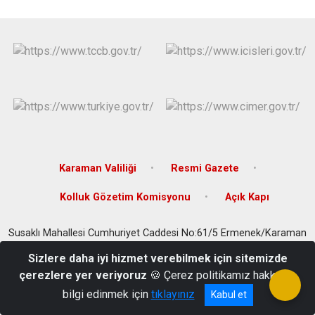
Karaman Valiliği
Resmi Gazete
Kolluk Gözetim Komisyonu
Açık Kapı
Susaklı Mahallesi Cumhuriyet Caddesi No:61/5 Ermenek/Karaman
0 338 716 24 24
Sizlere daha iyi hizmet verebilmek için sitemizde
çerezlere yer veriyoruz
🍪 Çerez politikamız hakkında
bilgi edinmek için
tıklayınız
Kabul et